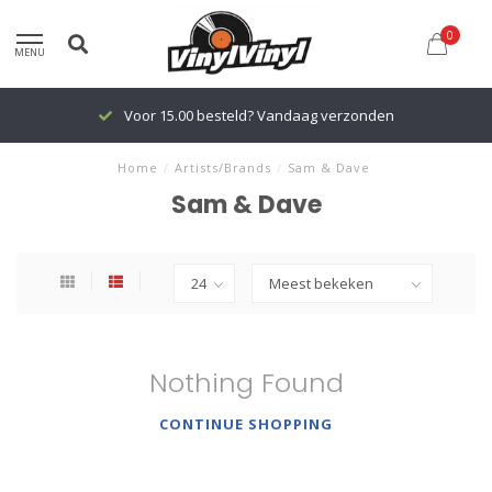
0
MENU
Voor 15.00 besteld? Vandaag verzonden
Home
/
Artists/Brands
/
Sam & Dave
Sam & Dave
Nothing Found
CONTINUE SHOPPING