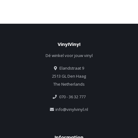
VinylVinyl
Dé winkel voor jouw vinyl
Elandstraat 9
2513 GL Den Haag
The Netherlands
070 - 36 32 777
info@vinylvinyl.nl
Information