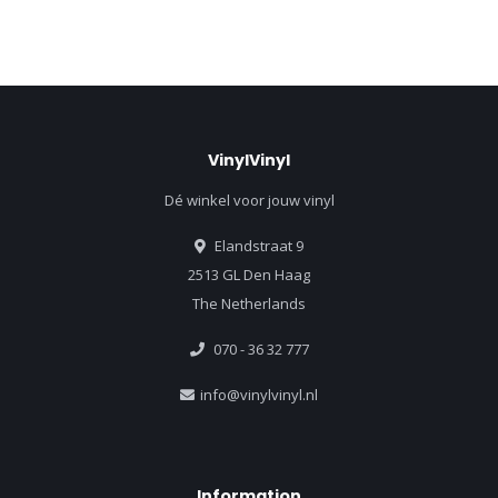
VinylVinyl
Dé winkel voor jouw vinyl
Elandstraat 9
2513 GL Den Haag
The Netherlands
070 - 36 32 777
info@vinylvinyl.nl
Information