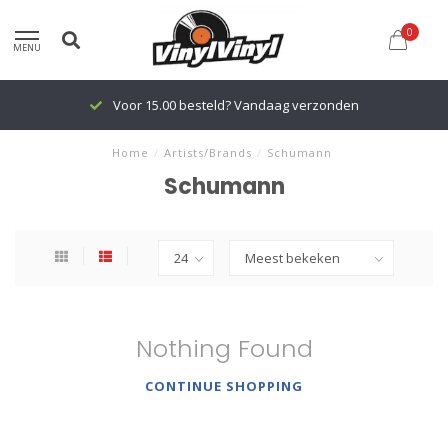
0
MENU
Voor 15.00 besteld? Vandaag verzonden
Home
/
Artists/Brands
/
Schumann
Schumann
Nothing Found
CONTINUE SHOPPING