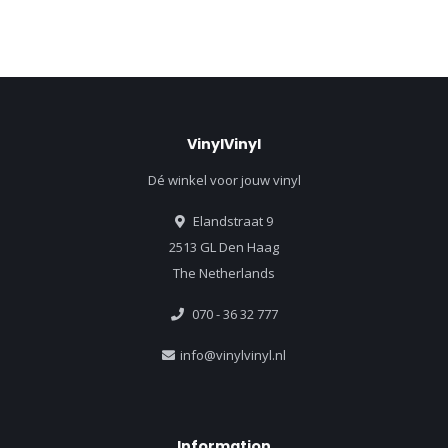
VinylVinyl
Dé winkel voor jouw vinyl
Elandstraat 9
2513 GL Den Haag
The Netherlands
070 - 36 32 777
info@vinylvinyl.nl
Information