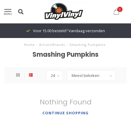
0
MENU
Voor 15.00 besteld? Vandaag verzonden
Home
/
Artists/Brands
/
Smashing Pumpkins
Smashing Pumpkins
Nothing Found
CONTINUE SHOPPING