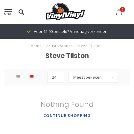
0
MENU
Voor 15.00 besteld? Vandaag verzonden
Home
/
Artists/Brands
/
Steve Tilston
Steve Tilston
Nothing Found
CONTINUE SHOPPING