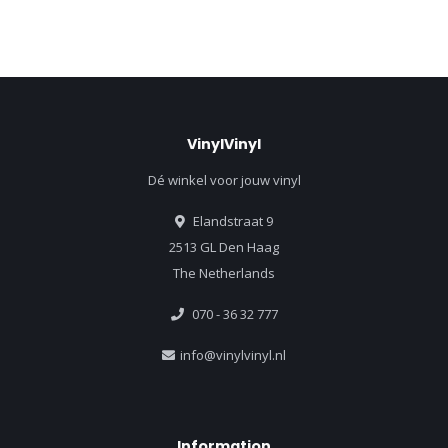
VinylVinyl
Dé winkel voor jouw vinyl
Elandstraat 9
2513 GL Den Haag
The Netherlands
070 - 36 32 777
info@vinylvinyl.nl
Information