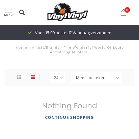
0
MENU
Voor 15.00 besteld? Vandaag verzonden
Home
/
Artists/Brands
/
The Wonderful World Of Louis
Armstrong All Stars
Nothing Found
CONTINUE SHOPPING