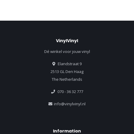
VinylVinyl
Dé winkel voor jouw vinyl
Elandstraat 9
2513 GL Den Haag
The Netherlands
070 - 36 32 777
info@vinylvinyl.nl
Information