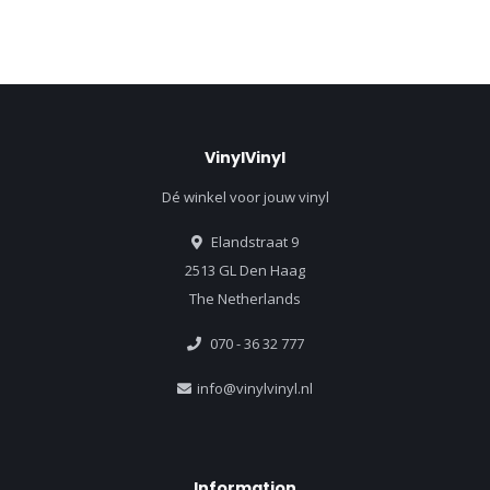
VinylVinyl
Dé winkel voor jouw vinyl
Elandstraat 9
2513 GL Den Haag
The Netherlands
070 - 36 32 777
info@vinylvinyl.nl
Information