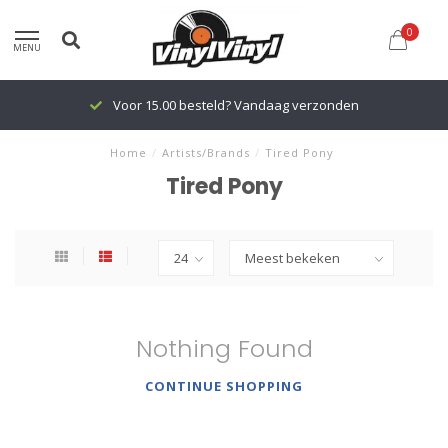
0
MENU
Voor 15.00 besteld? Vandaag verzonden
Home
/
Artists/Brands
/
Tired Pony
Tired Pony
Nothing Found
CONTINUE SHOPPING