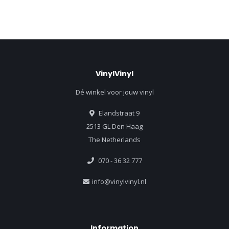
VinylVinyl
Dé winkel voor jouw vinyl
Elandstraat 9
2513 GL Den Haag
The Netherlands
070 - 36 32 777
info@vinylvinyl.nl
Information