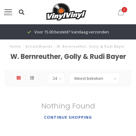
0
MENU
Voor 15.00 besteld? Vandaag verzonden
Home
/
Artists/Brands
/
W. Bernreuther, Golly & Rudi Bayer
W. Bernreuther, Golly & Rudi Bayer
Nothing Found
CONTINUE SHOPPING