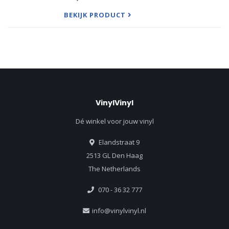
Smokin’ At The Half Note –essential listening for
anyone who wants to
BEKIJK PRODUCT
VinylVinyl
Dé winkel voor jouw vinyl
Elandstraat 9
2513 GL Den Haag
The Netherlands
070 - 36 32 777
info@vinylvinyl.nl