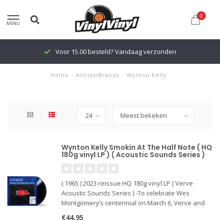
0
MENU
Voor 15.00 besteld? Vandaag verzonden
Home
/
Artists/Brands
/
Wynton Kelly
Wynton Kelly Smokin At The Half Note ( HQ
180g vinyl LP ) ( Acoustic Sounds Series )
( 1965 ) 2023 reissue HQ 180g vinyl LP ( Verve
Acoustic Sounds Series ) -To celebrate Wes
Montgomery’s centennial on March 6, Verve and
UMe are releasing an Acoustic Sounds edition of
€44,95