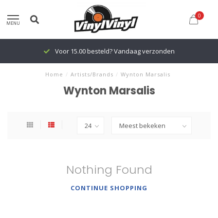
0
MENU
Voor 15.00 besteld? Vandaag verzonden
Home
/
Artists/Brands
/
Wynton Marsalis
Wynton Marsalis
Nothing Found
CONTINUE SHOPPING