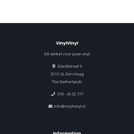
VinylVinyl
Dé winkel voor jouw vinyl
Elandstraat 9
2513 GL Den Haag
The Netherlands
070 - 36 32 777
info@vinylvinyl.nl
Information