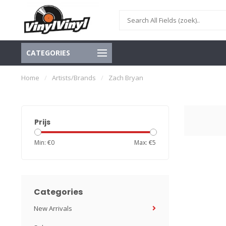
CATEGORIES
Home
/
Artists/Brands
/
Zach Bryan
Prijs
Min: €
0
Max: €
5
Categories
New Arrivals