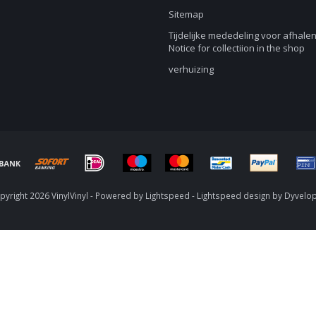
Sitemap
Tijdelijke mededeling voor afhalen
Notice for collectiion in the shop
verhuizing
yright 2026 VinylVinyl - Powered by
Lightspeed
-
Lightspeed design
by
Dyvelo