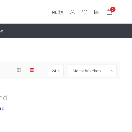
0
NL
en
nd
NG