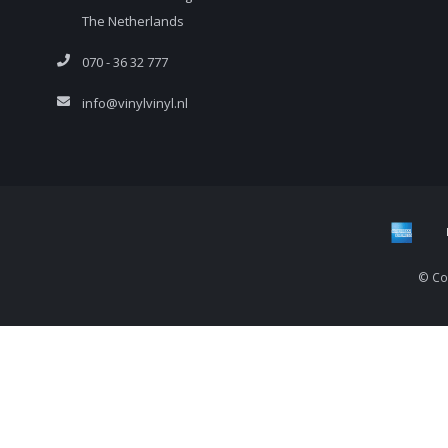
The Netherlands
070 - 36 32 777
info@vinylvinyl.nl
© Cop