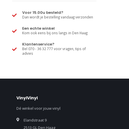
Voor 15.00u besteld?
Dan wordt je bestelling vandaag verzonden
Een echte winkel
Kom ook eens bij ons langs in Den Haag
Klantenservice?
Bel 070 - 36 32 777 voor vragen, tips of
advies
VinylVinyl
Dé winkel voor jouw vinyl
Elandstraat 9
2513 GL Den Haag