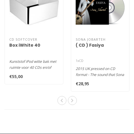
CD SOFTCOVER
SONA JOBARTEH
Box iWhite 40
( CD ) Fasiya
1xCD
Kunststof iPod witte bak met
ruimte voor 40 CDs en/of
2015 UK pressed on CD
DVDs in Softcover hoesjes ..
format - The sound that Sona
€55,00
gets from her Kora is
€28,95
enchant..