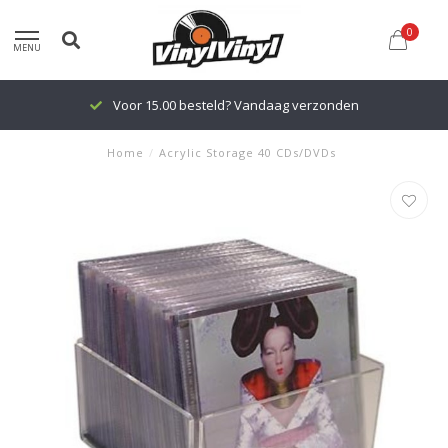
0
MENU
Voor 15.00 besteld? Vandaag verzonden
Home
/
Acrylic Storage 40 CDs/DVDs