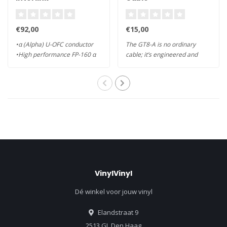
€92,00
€15,00
•α (Alpha) U-OFC conductor
The GT8-A is no ordinary
•High performance FP-160 α
cable; it’s engineered and
(Alp..
produced..
VinylVinyl
Dé winkel voor jouw vinyl
Elandstraat 9
2513 GL Den Haag