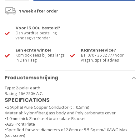
1 week after order
Voor 15.00u besteld?
Dan wordt je bestelling
vandaag verzonden
Een echte winkel
Klantenservice?
Kom ook eens bij ons langs
Bel 070 - 36 32 777 voor
in Den Haag
vragen, tips of advies
Productomschrijving
Type: 2-pole+earth
Rating: 16A 250V A.C.
SPECIFICATIONS
•α (Alpha) Pure Copper Conductor (t：0.5mm)
•Material: Nylon/fiberglass body and Poly carbonate cover
•1.0mm thick Zinc/steel brace plate Bracket
•ABS Front Plate
•Specified for wire diameters of 2.8mm or 5.5 Sq.mm/10AWG Max.
(set screw)