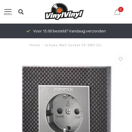
0
MENU
Voor 15.00 besteld? Vandaag verzonden
Home
/
Schuko Wall Socket FP-SWS (G)