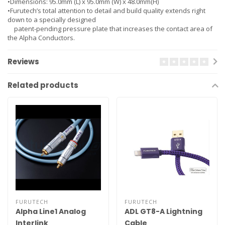
•Dimensions: 95.0mm (L) x 95.0mm (W) x 48.0mm(H)
•Furutech’s total attention to detail and build quality extends right
down to a specially designed
patent-pending pressure plate that increases the contact area of
the Alpha Conductors.
Reviews
Related products
FURUTECH
FURUTECH
Alpha Line1 Analog
ADL GT8-A Lightning
Interlink
Cable