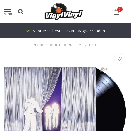
0
MENU
Voor 15.00 besteld? Vandaag verzonden
Home
/
Return to Dust ( vinyl LP )