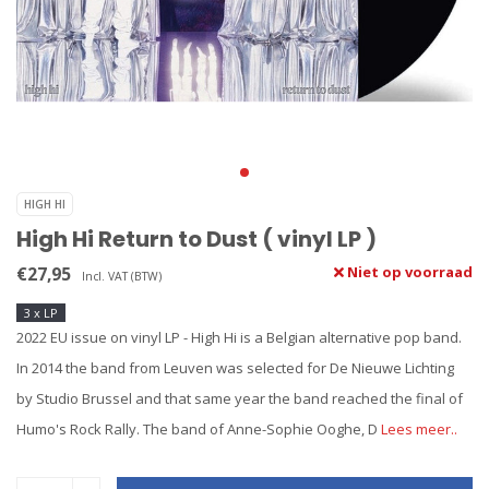
HIGH HI
High Hi Return to Dust ( vinyl LP )
€27,95
Niet op voorraad
Incl. VAT (BTW)
3 x LP
2022 EU issue on vinyl LP - High Hi is a Belgian alternative pop band.
In 2014 the band from Leuven was selected for De Nieuwe Lichting
by Studio Brussel and that same year the band reached the final of
Humo's Rock Rally. The band of Anne-Sophie Ooghe, D
Lees meer..