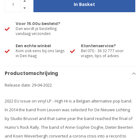
In Basket
Voor 15.00u besteld?
Dan wordt je bestelling
vandaag verzonden
Een echte winkel
Klantenservice?
Kom ook eens bij ons langs
Bel 070 - 36 32 777 voor
in Den Haag
vragen, tips of advies
Productomschrijving
Release date: 29-04-2022
2022 EU issue on vinyl LP - High Hi is a Belgian alternative pop band.
In 2014 the band from Leuven was selected for De Nieuwe Lichting
by Studio Brussel and that same year the band reached the final of
Humo's Rock Rally. The band of Anne-Sophie Ooghe, Dieter Beerten
and Koen Weverbergh converted a corona crisis into a record to