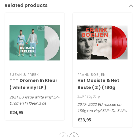
Related products
SUZAN & FREEK
FRANK BOEIJEN
=== Dromen In Kleur
Het Mooiste & Het
( white vinyl LP )
Beste ( 2 ) ( 180g
colour vinyl 3LP )
3xLP 180g 33rpm
2021 EU issue white vinyl LP -
Dromen In Kleur is de
2017- 2022 EU reissue on
opvolger van Gedeeld Door
180g red vinyl 3LP= De 3 LP s
€24,95
O..
inclusief “Alles Wat Ik..
€33,95