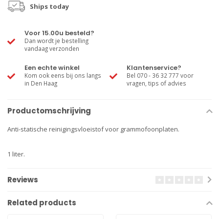
Ships today
Voor 15.00u besteld?
Dan wordt je bestelling
vandaag verzonden
Een echte winkel
Klantenservice?
Kom ook eens bij ons langs
Bel 070 - 36 32 777 voor
in Den Haag
vragen, tips of advies
Productomschrijving
Anti-statische reinigingsvloeistof voor grammofoonplaten.
1 liter.
Reviews
Related products