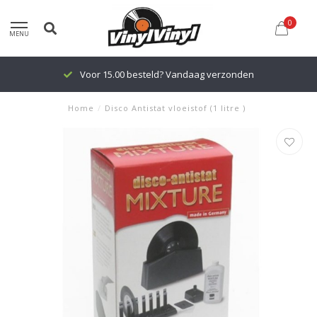
0
MENU
Voor 15.00 besteld? Vandaag verzonden
Home
/
Disco Antistat vloeistof (1 litre )