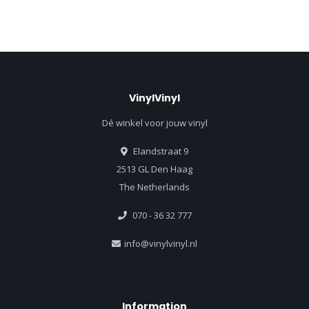
VinylVinyl
Dé winkel voor jouw vinyl
Elandstraat 9
2513 GL Den Haag
The Netherlands
070 - 36 32 777
info@vinylvinyl.nl
Information