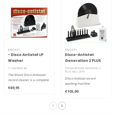
KNOSTI
KNOSTI
- Disco Antistat LP
Disco-Antistat
Washer
Generation 2 PLUS
NEU 2019
1 x standard set
1xDisco-Antistat Generation 2
PLUS NEU 2019
The Knosti Disco-Antistatic
Disco-Antistat record
record cleaner is a complete
washing machine
easy to use kit to help..
€69,95
"Generation II PLUS"
€105,00
- in addition to t..