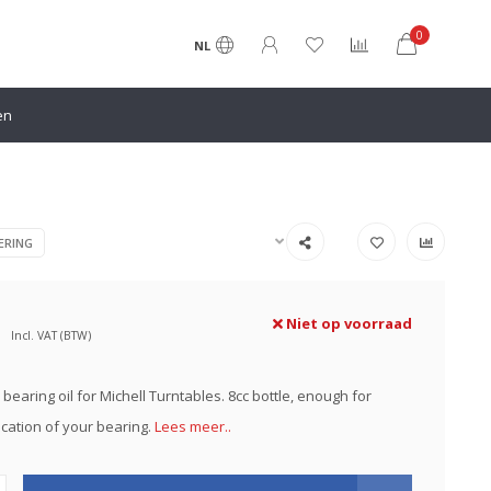
0
NL
en
ERING
Niet op voorraad
Incl. VAT (BTW)
 bearing oil for Michell Turntables. 8cc bottle, enough for
ication of your bearing.
Lees meer..