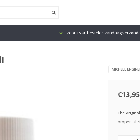
Voor 15.00 besteld? Vandaag verzond
l
MICHELL ENGINE
€13,95
The original
proper lubr