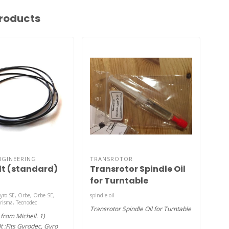
roducts
NGINEERING
TRANSROTOR
PRO
lt (standard)
Transrotor Spindle Oil
Sil
for Turntable
(L
Gyro SE, Orbe, Orbe SE,
spindle oil
For P
Prisma, Tecnodec
Transrotor Spindle Oil for Turntable
Pro-
 from Michell. 1)
is a
t :Fits Gyrodec, Gyro