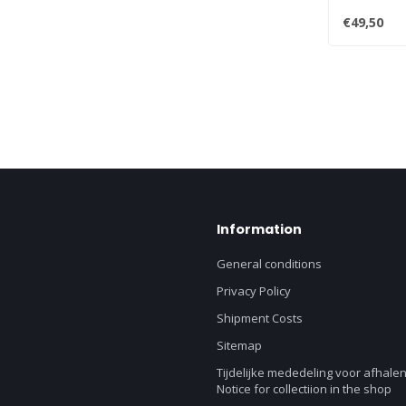
SE, Orbe, Or.
€49,50
Information
General conditions
Privacy Policy
Shipment Costs
Sitemap
Tijdelijke mededeling voor afhalen
Notice for collectiion in the shop