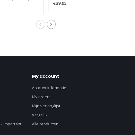
you.
€39,95
€25
.
My account
Account informatie
My orders
Mijn verlanglijst
Vergelijk
 / Important
Alle producten