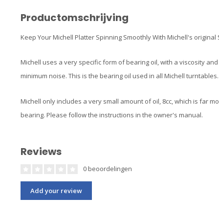
Productomschrijving
Keep Your Michell Platter Spinning Smoothly With Michell's original 
Michell uses a very specific form of bearing oil, with a viscosity 
minimum noise. This is the bearing oil used in all Michell turntables.
Michell only includes a very small amount of oil, 8cc, which is far 
bearing. Please follow the instructions in the owner's manual.
Reviews
0 beoordelingen
Add your review