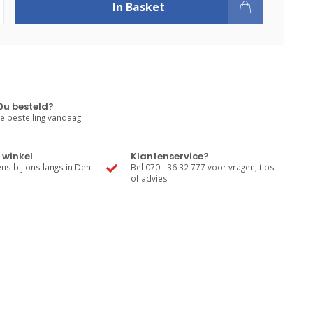
In Basket
0u besteld?
e bestelling vandaag
 winkel
Klantenservice?
s bij ons langs in Den
Bel 070 - 36 32 777 voor vragen, tips
of advies