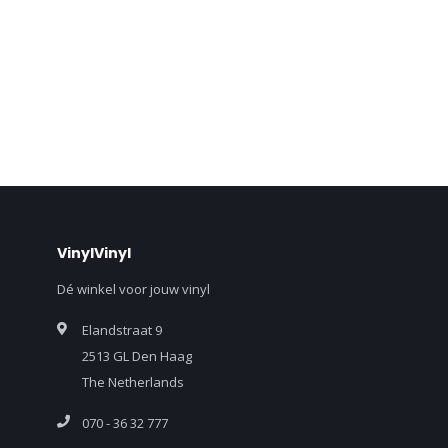
VinylVinyl
Dé winkel voor jouw vinyl
Elandstraat 9
2513 GL Den Haag
The Netherlands
070 - 36 32 777