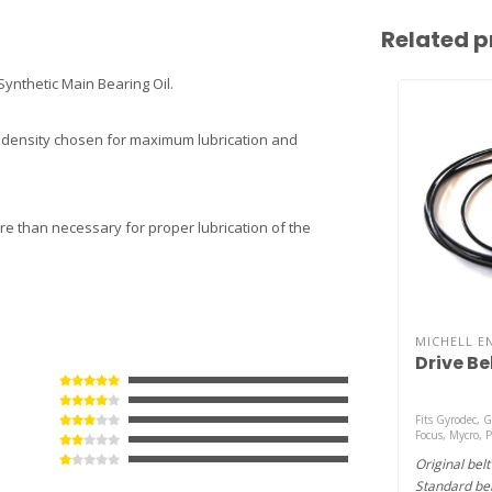
Related p
Synthetic Main Bearing Oil.
and density chosen for maximum lubrication and
more than necessary for proper lubrication of the
MICHELL E
Drive Be
Fits Gyrodec, 
Focus, Mycro, 
Original belt
Standard bel