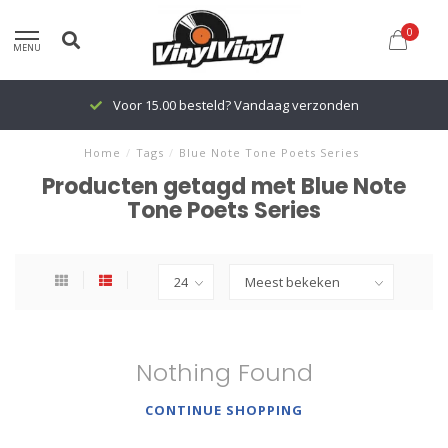
0
MENU
Voor 15.00 besteld? Vandaag verzonden
Home
/
Tags
/
Blue Note Tone Poets Series
Producten getagd met Blue Note
Tone Poets Series
Nothing Found
CONTINUE SHOPPING