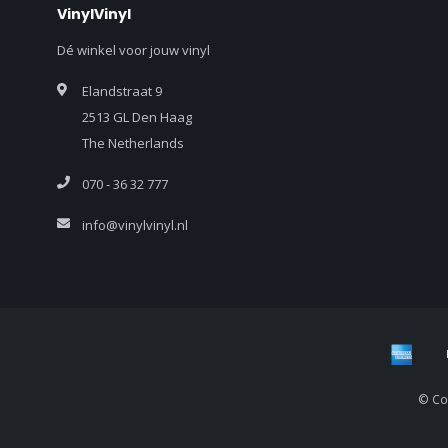
VinylVinyl
Dé winkel voor jouw vinyl
Elandstraat 9
2513 GL Den Haag
The Netherlands
070 - 36 32 777
info@vinylvinyl.nl
© Cop