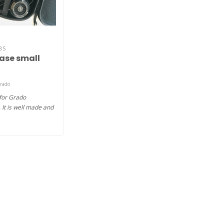
BS
ase small
Grado
for Grado
It is well made and
 store your Grado..