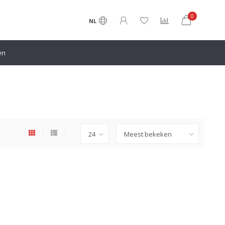
0
NL
en