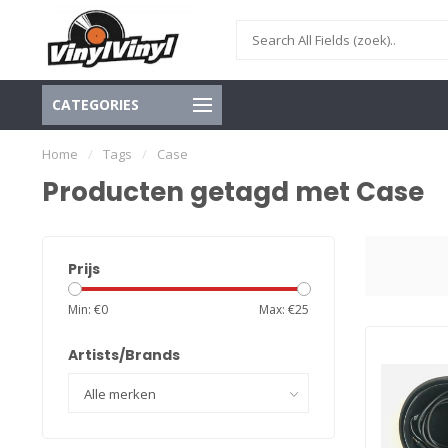
CATEGORIES
Home
/
Tags
/
Case
Producten getagd met Case
Prijs
Min: €
0
Max: €
25
Artists/Brands