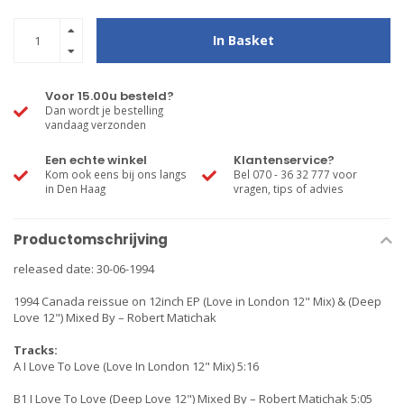
In Basket
Voor 15.00u besteld?
Dan wordt je bestelling
vandaag verzonden
Een echte winkel
Klantenservice?
Kom ook eens bij ons langs
Bel 070 - 36 32 777 voor
in Den Haag
vragen, tips of advies
Productomschrijving
released date: 30-06-1994
1994 Canada reissue on 12inch EP (Love in London 12" Mix) & (Deep
Love 12") Mixed By – Robert Matichak
Tracks:
A I Love To Love (Love In London 12" Mix) 5:16
B1 I Love To Love (Deep Love 12") Mixed By – Robert Matichak 5:05