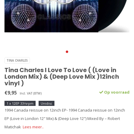
TINA CHARLES
Tina Charles I Love To Love ( (Love in
London Mix) & (Deep Love Mix )12inch
vinyl )
€9,95
Op voorraad
Incl. VAT (BTW)
1 x 12EP 33⅓rpm
Unidisc
1994 Canada reissue on 12inch EP- 1994 Canada reissue on 12inch
EP (Love in London 12" Mix) & (Deep Love 12") Mixed By – Robert
Matichak
Lees meer..