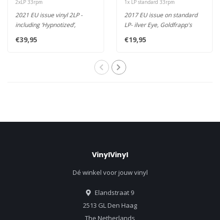
2xLP 33rpm
1x LP standard 33rpm
2021 EU issue vinyl 2LP -
2017 EU issue on standard
including ‘Hypnotized’,
LP- ilver Eye, Goldfrapp's
‘Exotica’, ‘Fire..
seventh album, is dance
€39,95
€19,95
mus..
VinylVinyl
Dé winkel voor jouw vinyl
Elandstraat 9
2513 GL Den Haag
The Netherlands