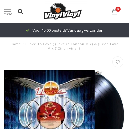
0
MENU
Voor 15.00 besteld? Vandaag verzonden
Home
/
I Love To Love ( (Love in London Mix) & (Deep Love
Mix )12inch vinyl )