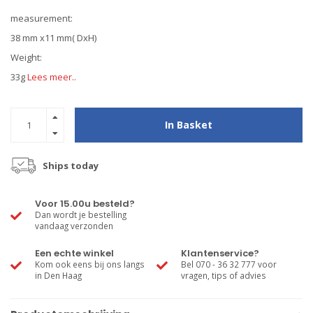
measurement:
38 mm x11 mm( DxH)
Weight:
33g
Lees meer..
In Basket
Ships today
Voor 15.00u besteld?
Dan wordt je bestelling
vandaag verzonden
Een echte winkel
Klantenservice?
Kom ook eens bij ons langs
Bel 070 - 36 32 777 voor
in Den Haag
vragen, tips of advies