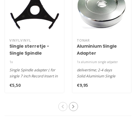
VINYLVINYL
TONAR
Single sterretje -
Aluminium Single
Single Spindle
Adapter
adapter ( 20 pcs )
1x
1x aluminium single adpater
Single Spindle adapter ( for
delivertime; 2-4 days
single 7 inch Record Insert in
Solid Aluminium Single
Center ) supply i..
Adapter
€5,50
€9,95