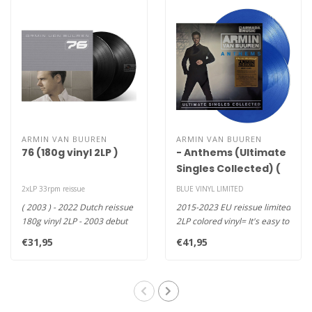
ARMIN VAN BUUREN
ARMIN VAN BUUREN
76 (180g vinyl 2LP )
- Anthems (Ultimate
Singles Collected) (
colour vinyl 2LP)
2xLP 33rpm reissue
BLUE VINYL LIMITED
( 2003 ) - 2022 Dutch reissue
2015-2023 EU reissue limited
180g vinyl 2LP - 2003 debut
2LP colored vinyl= It's easy to
album including “Ye..
forget how many lif..
€31,95
€41,95