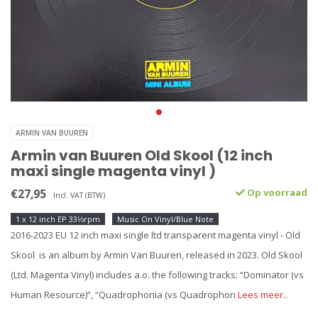
ARMIN VAN BUUREN
Armin van Buuren Old Skool (12 inch
maxi single magenta vinyl )
€27,95
Op voorraad
Incl. VAT (BTW)
1 x 12 inch EP 33⅓rpm
Music On Vinyl/Blue Note
2016-2023 EU 12 inch maxi single ltd transparent magenta vinyl - Old
Skool is an album by Armin Van Buuren, released in 2023. Old Skool
(Ltd. Magenta Vinyl) includes a.o. the following tracks: “Dominator (vs
Human Resource)”, “Quadrophonia (vs Quadrophon
Lees meer..