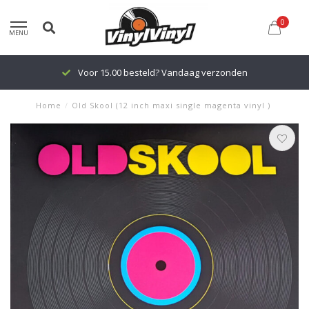
0
MENU
Voor 15.00 besteld? Vandaag verzonden
Home
/
Old Skool (12 inch maxi single magenta vinyl )