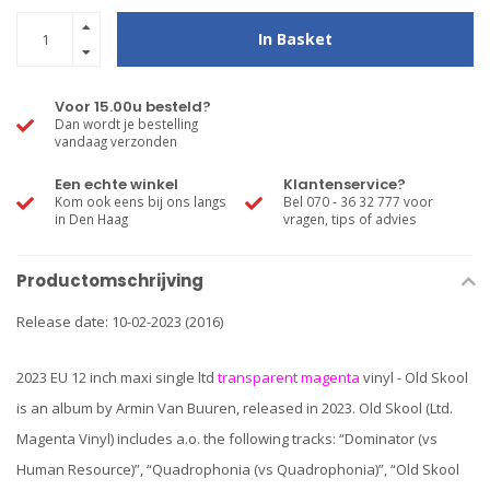
In Basket
Voor 15.00u besteld?
Dan wordt je bestelling
vandaag verzonden
Een echte winkel
Klantenservice?
Kom ook eens bij ons langs
Bel 070 - 36 32 777 voor
in Den Haag
vragen, tips of advies
Productomschrijving
Release date: 10-02-2023 (2016)
2023 EU 12 inch maxi single ltd
transparent magenta
vinyl - Old Skool
is an album by Armin Van Buuren, released in 2023. Old Skool (Ltd.
Magenta Vinyl) includes a.o. the following tracks: “Dominator (vs
Human Resource)”, “Quadrophonia (vs Quadrophonia)”, “Old Skool