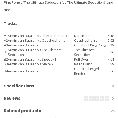
Ping Pong”, “The Ultimate Seduction (vs The Ultimate Seduction)” and
more.
Tracks:
A1
Armin van Buuren
vs
Human Resource
–
Dominator
4:18
A2
Armin van Buuren
vs
Quadrophonia
–
Quadrophonia
5:02
A3
Armin van Buuren
–
Old Skool Ping Pong
5:29
Armin van Buuren
vs
The Ultimate
The Ultimate
B1
3:56
Seduction
–
Seduction
B2
Armin van Buuren
vs
Speedy J
–
Pull Over
4:01
B3
Armin van Buuren
vs
Mainx
–
88 To Piano
3:59
Old Skool (Vigel
B4
Armin van Buuren
–
4:06
Remix)
Specifications
Reviews
Related products