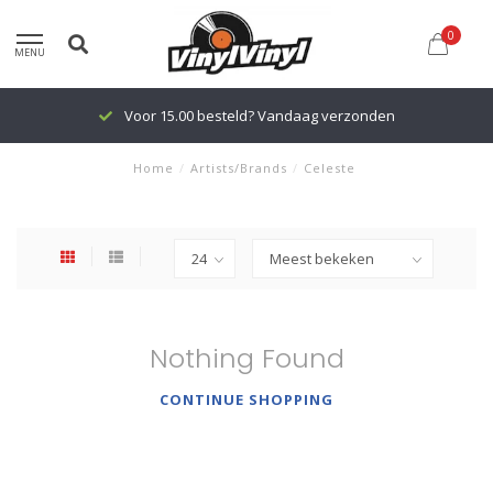
0
MENU
Voor 15.00 besteld? Vandaag verzonden
Home
/
Artists/Brands
/
Celeste
Nothing Found
CONTINUE SHOPPING