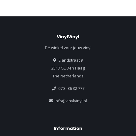
VinylVinyl
Dé winkel voor jouw vinyl
Elandstraat 9
2513 GL Den Haag
The Netherlands
070 - 36 32 777
info@vinylvinyl.nl
Information