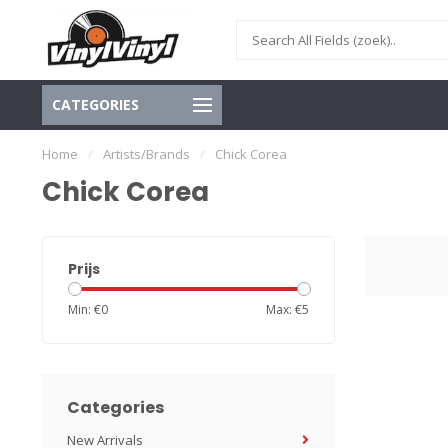
CATEGORIES
Home
/
Artists/Brands
/
Chick Corea
Chick Corea
Prijs
Min: €
0
Max: €
5
Categories
New Arrivals