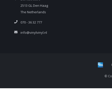
2513 GL Den Haag
The Netherlands
070 - 36 32 777
info@vinylvinyl.nl
© Cop