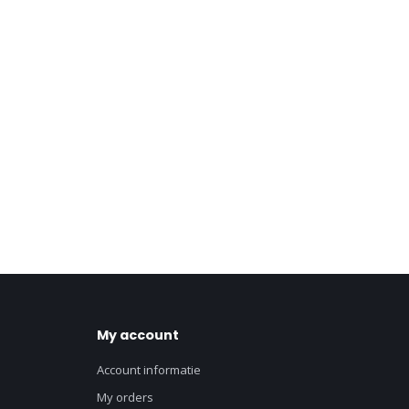
My account
Account informatie
My orders