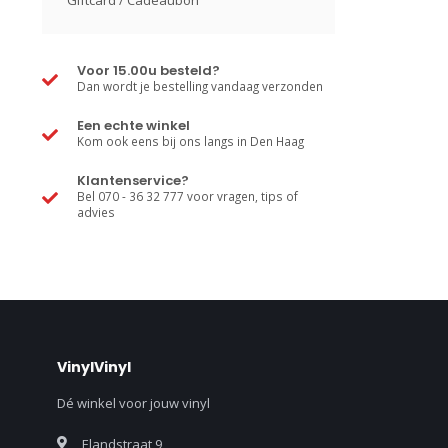
Giftcard / Cadeaubon
Voor 15.00u besteld?
Dan wordt je bestelling vandaag verzonden
Een echte winkel
Kom ook eens bij ons langs in Den Haag
Klantenservice?
Bel 070 - 36 32 777 voor vragen, tips of
advies
VinylVinyl
Dé winkel voor jouw vinyl
Elandstraat 9