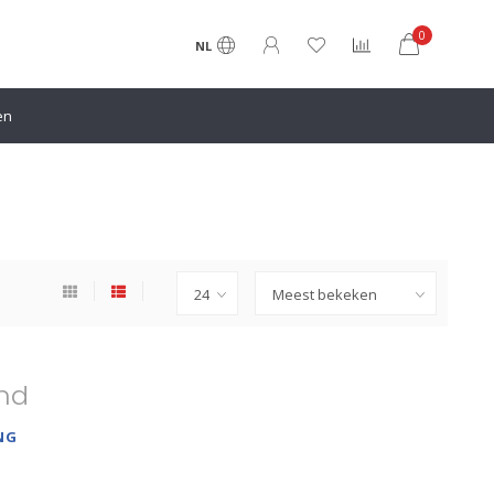
0
NL
en
nd
NG