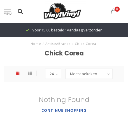
0
MENU
Voor 15.00 besteld? Vandaag verzonden
Home
/
Artists/Brands
/
Chick Corea
Chick Corea
Nothing Found
CONTINUE SHOPPING