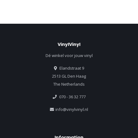
VinylVinyl
Dé winkel voor jouw vinyl
Elandstraat 9
2513 GL Den Haag
The Netherlands
070 - 36 32 777
info@vinylvinyl.nl
Information