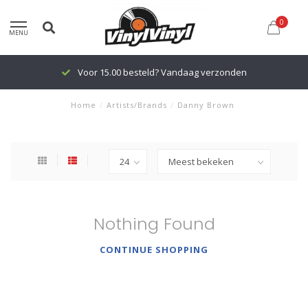
0
MENU
Voor 15.00 besteld? Vandaag verzonden
Home
/
Artists/Brands
/
Danny Brown
Nothing Found
CONTINUE SHOPPING