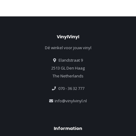
VinylVinyl
Dé winkel voor jouw vinyl
Elandstraat 9
2513 GL Den Haag
The Netherlands
070 - 36 32 777
info@vinylvinyl.nl
Information