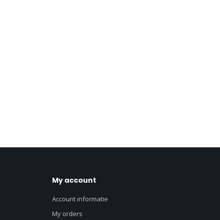
My account
Account informatie
My orders