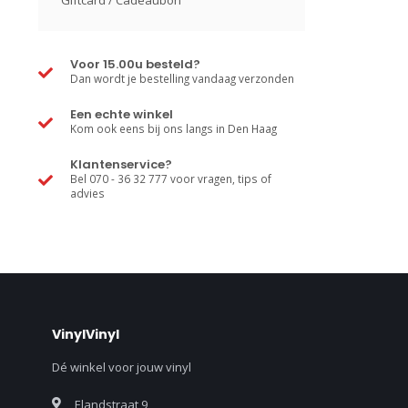
Giftcard / Cadeaubon
Voor 15.00u besteld?
Dan wordt je bestelling vandaag verzonden
Een echte winkel
Kom ook eens bij ons langs in Den Haag
Klantenservice?
Bel 070 - 36 32 777 voor vragen, tips of
advies
VinylVinyl
Dé winkel voor jouw vinyl
Elandstraat 9