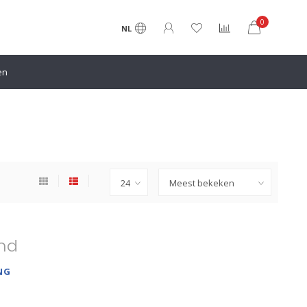
0
NL
en
nd
NG