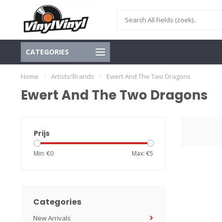
CATEGORIES
Home
/
Artists/Brands
/
Ewert And The Two Dragons
Ewert And The Two Dragons
Prijs
Min: €
0
Max: €
5
Categories
New Arrivals