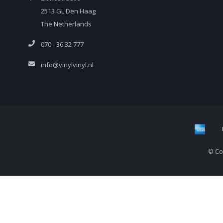
2513 GL Den Haag
The Netherlands
070 - 36 32 777
info@vinylvinyl.nl
© Cop