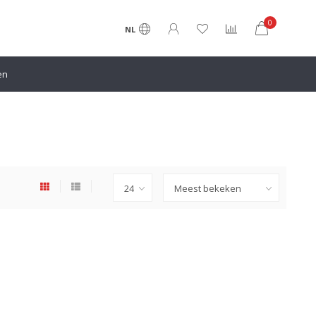
0
NL
en