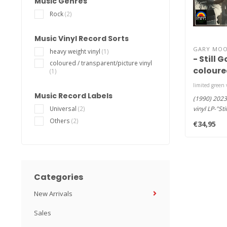
Music Genres
Rock
(2)
Music Vinyl Record Sorts
GARY MOO
heavy weight vinyl
(1)
- Still 
coloured / transparent/picture vinyl
coloured
(1)
limited green 
Music Record Labels
(1990) 2023
vinyl LP-"Sti
Universal
(2)
one of the b
Others
(2)
€34,95
Categories
New Arrivals
Sales