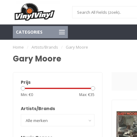
CATEGORIES
Home
/
Artists/Brands
/
Gary Moore
Gary Moore
Prijs
Min: €
0
Max: €
35
Artists/Brands