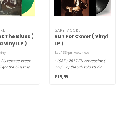
RE
GARY MOORE
Got The Blues (
Run For Cover ( vinyl
 vinyl LP )
LP )
vinyl
1x LP 33rpm +download
 EU reissue green
( 1985 ) 2017 EU repressing (
ll got the blues" is
vinyl LP ) the 5th solo studio
est b..
album from the Iris..
€19,95