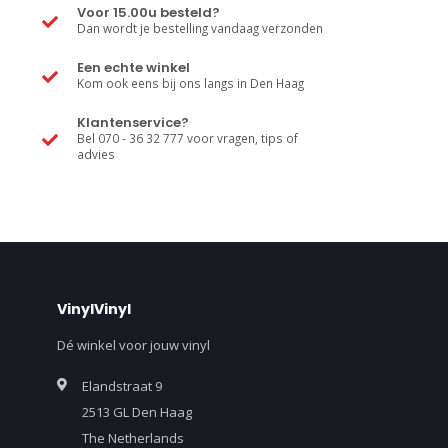
Voor 15.00u besteld?
Dan wordt je bestelling vandaag verzonden
Een echte winkel
Kom ook eens bij ons langs in Den Haag
Klantenservice?
Bel 070 - 36 32 777 voor vragen, tips of
advies
VinylVinyl
Dé winkel voor jouw vinyl
Elandstraat 9
2513 GL Den Haag
The Netherlands