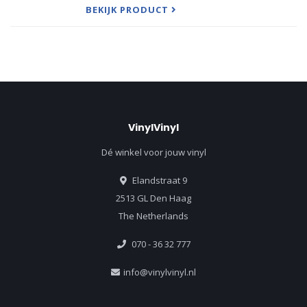
behind our series
BEKIJK PRODUCT
VinylVinyl
Dé winkel voor jouw vinyl
Elandstraat 9
2513 GL Den Haag
The Netherlands
070 - 36 32 777
info@vinylvinyl.nl