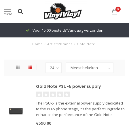
0
MENU
Voor 15.00 besteld? Vandaag verzonden
Home
/
Artists/Brands
/
Gold Note
Gold Note PSU-5 power supply
The PSU-5 is the external power supply dedicated
to the PH-5 phono stage, it’s the perfect upgrade to
enhance the performance of the Gold Note
analogue system and deliver flawless vinyl
€590,00
reproduction. It’s inspired by the same philosophy