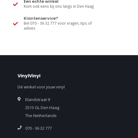
Een echte winkel
Kom ook eens bij ons langs in Den Haag
Klantenservice?
Bel 070 - 36 32 777 voor vragen, tips of
advies
VinylVinyl
Dé winkel voor jouw vinyl
Elandstraat 9
2513 GL Den Haag
The Netherlands
070 - 36 32 777