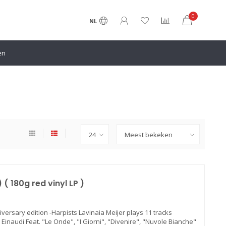
0
NL
en
 ( 180g red vinyl LP )
iversary edition -Harpists Lavinaia Meijer plays 11 tracks
inaudi Feat. "Le Onde", "I Giorni", "Divenire", "Nuvole Bianche"