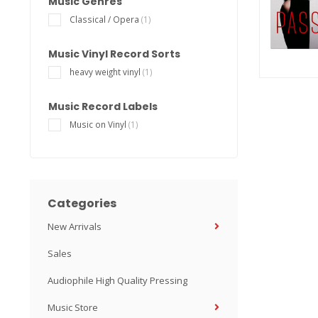
Music Genres
Classical / Opera
(1)
Music Vinyl Record Sorts
heavy weight vinyl
(1)
Music Record Labels
Music on Vinyl
(1)
Categories
New Arrivals
Sales
Audiophile High Quality Pressing
Music Store