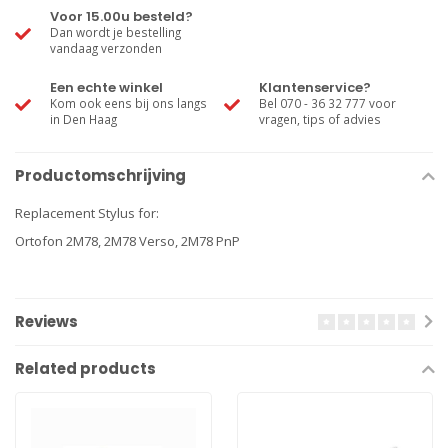
Voor 15.00u besteld?
Dan wordt je bestelling
vandaag verzonden
Een echte winkel
Klantenservice?
Kom ook eens bij ons langs
Bel 070 - 36 32 777 voor
in Den Haag
vragen, tips of advies
Productomschrijving
Replacement Stylus for:
Ortofon 2M78, 2M78 Verso, 2M78 PnP
Reviews
Related products