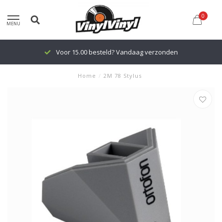
0
MENU
Voor 15.00 besteld? Vandaag verzonden
Home
/
2M 78 Stylus