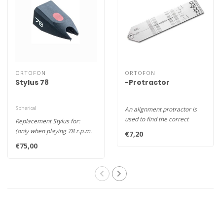
ORTOFON
ORTOFON
Stylus 78
-Protractor
Spherical
An alignment protractor is
used to find the correct
Replacement Stylus for:
distance from stylus tip to ..
(only when playing 78 r.p.m.
€7,20
records)
€75,00
All Super OM, OM..