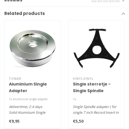
Related products
TONAR
VINYLVINYL
Aluminium Single
Single sterretje -
Adapter
Single Spindle
adapter ( 20 pcs )
1x aluminium single adpater
1x
delivertime; 2-4 days
Single Spindle adapter ( for
Solid Aluminium Single
single 7 inch Record Insert in
Adapter
Center ) supply i..
€9,95
€5,50