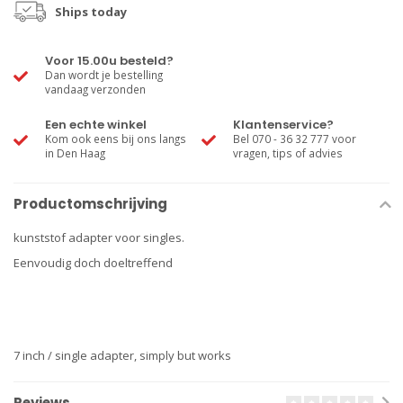
Ships today
Voor 15.00u besteld?
Dan wordt je bestelling
vandaag verzonden
Een echte winkel
Klantenservice?
Kom ook eens bij ons langs
Bel 070 - 36 32 777 voor
in Den Haag
vragen, tips of advies
Productomschrijving
kunststof adapter voor singles.
Eenvoudig doch doeltreffend
7 inch / single adapter, simply but works
Reviews